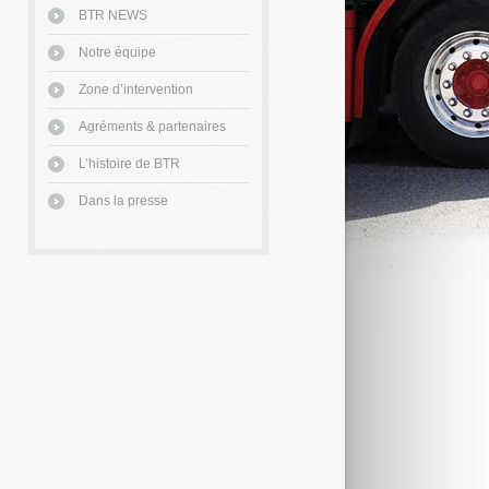
BTR NEWS
Notre équipe
Zone d’intervention
Agréments & partenaires
L’histoire de BTR
Dans la presse