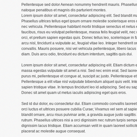
Pellentesque sed dolor Aenean nonummy hendrerit mauris. Phasellus p
natoque penatibus et magnis dis parturient montes.
Lorem ipsum dolor sit amet, consectetur adipiscing elit. Sed blandit ma
Phasellus ultrices tellus eget ipsum ornare molestie scelerisque eros d
nec vehicula. Pellentesque habitant morbi tristique senectus et netus
faucibus, risus eu volutpat pellentesque, massa felis feugiat velit, nec m
orci, et pretium sapien egestas quis. Donec tellus leo, scelerisque in 
arcu nisl, tincidunt a vulputate ac, feugiat vitae leo. Integer hendrerit o
convallis. Mauris posuere, nisi vel vehicula pellentesque, libero lacu
diam. Duis arcu odio, tincidunt eu dictum interdum, sagittis quis dui.
Lorem ipsum dolor sit amet, consectetur adipiscing elit. Etiam dictum
massa egestas vulputate sit amet a nisi. Sed nec enim erat. Sed laor
purus mi, pellentesque et congue at, suscipit ac justo. Pellentesque et
Pellentesque a elit vitae nisl vulputate bibendum aliquet quis velit. In
sapien tristique vitae. In tempus tincidunt leo id adipiscing. Sed eu
Donec sit amet quam ut metus iaculis adipiscing eget quis eros.
Sed id dui dolor, eu consectetur dui. Etiam commodo convallis laoreet
orci luctus et ultrices posuere cubilia Curae; Vivamus vel sem at sapie
blandit ornare, arcu risus pulvinar ante, a gravida augue justo sagitti
rutrum. Phasellus ultrices nisi a orci dignissim nec rutrum turpis sempe
dignissim lacus tristique. Etiam accumsan velit in quam laoreet solli
placerat ac molestie augue consequat.